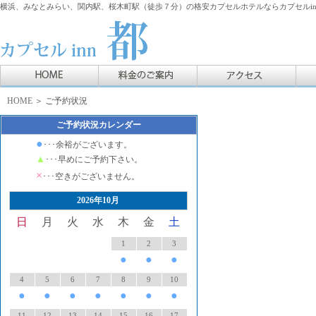
横浜、みなとみらい、関内駅、桜木町駅（徒歩７分）の格安カプセルホテルならカプセルin
HOME
＞ ご予約状況
ご予約状況カレンダー
●
･･･余裕がございます。
▲
･･･早めにご予約下さい。
×
･･･空きがございません。
2026年10月
日
月
火
水
木
金
土
1
2
3
●
●
●
4
5
6
7
8
9
10
●
●
●
●
●
●
●
11
12
13
14
15
16
17