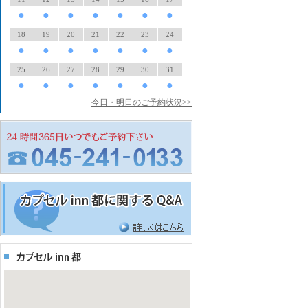
●
●
●
●
●
●
●
18
19
20
21
22
23
24
●
●
●
●
●
●
●
25
26
27
28
29
30
31
●
●
●
●
●
●
●
今日・明日のご予約状況>>