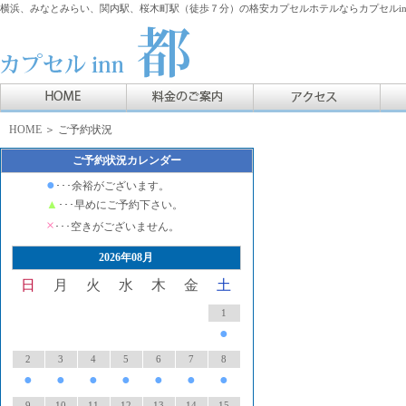
横浜、みなとみらい、関内駅、桜木町駅（徒歩７分）の格安カプセルホテルならカプセルin
HOME
＞ ご予約状況
ご予約状況カレンダー
●
･･･余裕がございます。
▲
･･･早めにご予約下さい。
×
･･･空きがございません。
2026年08月
日
月
火
水
木
金
土
1
●
2
3
4
5
6
7
8
●
●
●
●
●
●
●
9
10
11
12
13
14
15