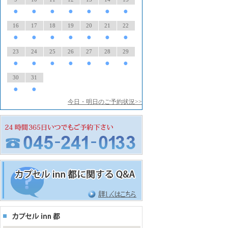
●
●
●
●
●
●
●
16
17
18
19
20
21
22
●
●
●
●
●
●
●
23
24
25
26
27
28
29
●
●
●
●
●
●
●
30
31
●
●
今日・明日のご予約状況>>