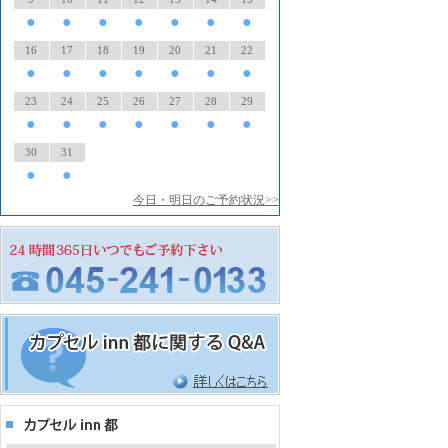
●
●
●
●
●
●
●
16
17
18
19
20
21
22
●
●
●
●
●
●
●
23
24
25
26
27
28
29
●
●
●
●
●
●
●
30
31
●
●
今日・明日のご予約状況>>