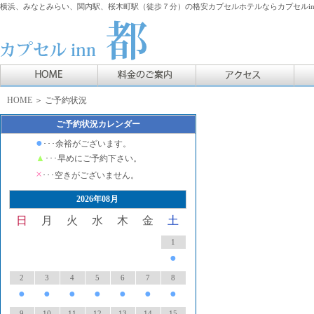
横浜、みなとみらい、関内駅、桜木町駅（徒歩７分）の格安カプセルホテルならカプセルin
HOME
＞ ご予約状況
ご予約状況カレンダー
●
･･･余裕がございます。
▲
･･･早めにご予約下さい。
×
･･･空きがございません。
2026年08月
日
月
火
水
木
金
土
1
●
2
3
4
5
6
7
8
●
●
●
●
●
●
●
9
10
11
12
13
14
15