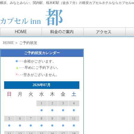
横浜、みなとみらい、関内駅、桜木町駅（徒歩７分）の格安カプセルホテルならカプセルin
HOME
＞ ご予約状況
ご予約状況カレンダー
●
･･･余裕がございます。
▲
･･･早めにご予約下さい。
×
･･･空きがございません。
2026年07月
日
月
火
水
木
金
土
1
2
3
4
●
●
●
●
5
6
7
8
9
10
11
●
●
●
●
●
●
●
12
13
14
15
16
17
18