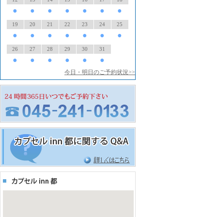
●
●
●
●
●
●
●
19
20
21
22
23
24
25
●
●
●
●
●
●
●
26
27
28
29
30
31
●
●
●
●
●
●
今日・明日のご予約状況>>