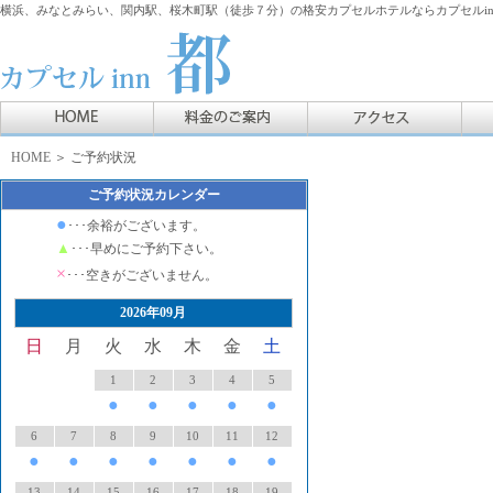
横浜、みなとみらい、関内駅、桜木町駅（徒歩７分）の格安カプセルホテルならカプセルin
HOME
＞ ご予約状況
ご予約状況カレンダー
●
･･･余裕がございます。
▲
･･･早めにご予約下さい。
×
･･･空きがございません。
2026年09月
日
月
火
水
木
金
土
1
2
3
4
5
●
●
●
●
●
6
7
8
9
10
11
12
●
●
●
●
●
●
●
13
14
15
16
17
18
19