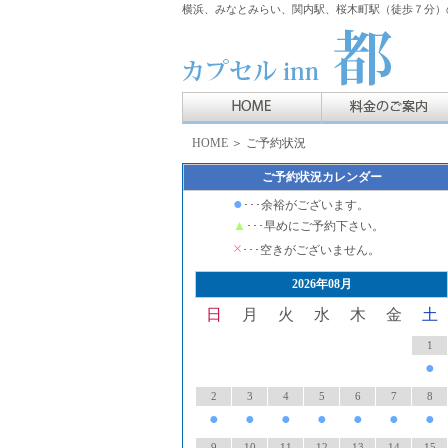
横浜、みなとみらい、関内駅、桜木町駅（徒歩７分）の
HOME
＞ ご予約状況
ご予約状況カレンダー
●
･･･余裕がございます。
▲
･･･早めにご予約下さい。
×
･･･空きがございません。
2026年08月
日
月
火
水
木
金
土
1
●
2
3
4
5
6
7
8
●
●
●
●
●
●
●
9
10
11
12
13
14
15