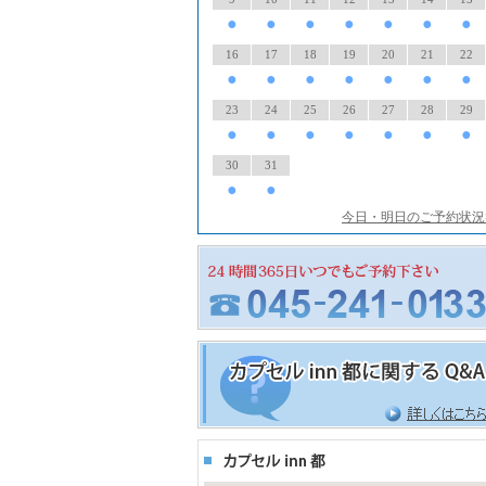
●
●
●
●
●
●
●
16
17
18
19
20
21
22
●
●
●
●
●
●
●
23
24
25
26
27
28
29
●
●
●
●
●
●
●
30
31
●
●
今日・明日のご予約状況