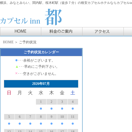
横浜、みなとみらい、関内駅、桜木町駅（徒歩７分）の格安カプセルホテルならカプセルin
HOME
＞ ご予約状況
ご予約状況カレンダー
●
･･･余裕がございます。
▲
･･･早めにご予約下さい。
×
･･･空きがございません。
2026年07月
日
月
火
水
木
金
土
1
2
3
4
●
●
●
●
5
6
7
8
9
10
11
●
●
●
●
●
●
●
12
13
14
15
16
17
18