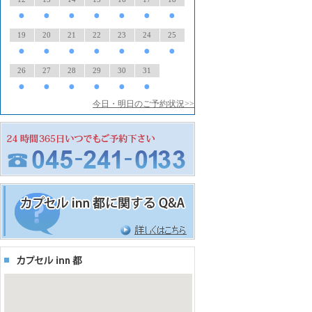
●
●
●
●
●
●
●
19
20
21
22
23
24
25
●
●
●
●
●
●
●
26
27
28
29
30
31
●
●
●
●
●
●
今日・明日のご予約状況>>