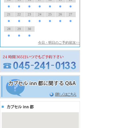
●
●
●
●
●
●
●
21
22
23
24
25
26
27
●
●
●
●
●
●
●
28
29
30
●
●
●
今日・明日のご予約状況>>