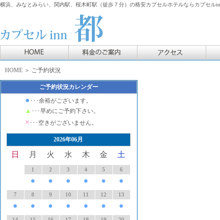
横浜、みなとみらい、関内駅、桜木町駅（徒歩７分）の格安カプセルホテルならカプセルin
HOME
＞ ご予約状況
ご予約状況カレンダー
●
･･･余裕がございます。
▲
･･･早めにご予約下さい。
×
･･･空きがございません。
2026年06月
日
月
火
水
木
金
土
1
2
3
4
5
6
●
●
●
●
●
●
7
8
9
10
11
12
13
●
●
●
●
●
●
●
14
15
16
17
18
19
20