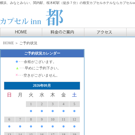
横浜、みなとみらい、関内駅、桜木町駅（徒歩７分）の格安カプセルホテルならカプセルin
HOME
＞ ご予約状況
ご予約状況カレンダー
●
･･･余裕がございます。
▲
･･･早めにご予約下さい。
×
･･･空きがございません。
2026年09月
日
月
火
水
木
金
土
1
2
3
4
5
●
●
●
●
●
6
7
8
9
10
11
12
●
●
●
●
●
●
●
13
14
15
16
17
18
19