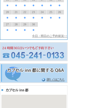
●
●
●
●
●
●
●
20
21
22
23
24
25
26
●
●
●
●
●
●
●
27
28
29
30
●
●
●
●
今日・明日のご予約状況>>