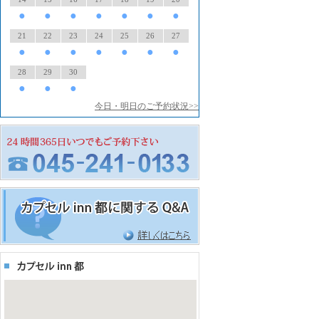
●
●
●
●
●
●
●
21
22
23
24
25
26
27
●
●
●
●
●
●
●
28
29
30
●
●
●
今日・明日のご予約状況>>