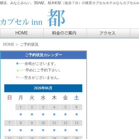
横浜、みなとみらい、関内駅、桜木町駅（徒歩７分）の格安カプセルホテルならカプセルin
HOME
＞ ご予約状況
ご予約状況カレンダー
●
･･･余裕がございます。
▲
･･･早めにご予約下さい。
×
･･･空きがございません。
2026年06月
日
月
火
水
木
金
土
1
2
3
4
5
6
●
●
●
●
●
●
7
8
9
10
11
12
13
●
●
●
●
●
●
●
14
15
16
17
18
19
20