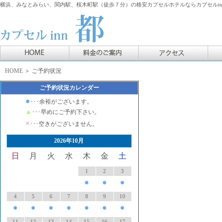
横浜、みなとみらい、関内駅、桜木町駅（徒歩７分）の格安カプセルホテルならカプセルin
HOME
＞ ご予約状況
ご予約状況カレンダー
●
･･･余裕がございます。
▲
･･･早めにご予約下さい。
×
･･･空きがございません。
2026年10月
日
月
火
水
木
金
土
1
2
3
●
●
●
4
5
6
7
8
9
10
●
●
●
●
●
●
●
11
12
13
14
15
16
17