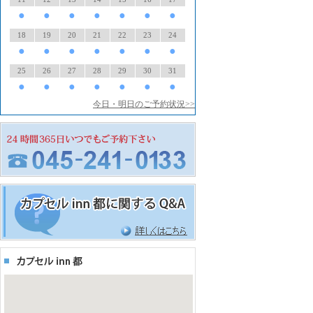
●
●
●
●
●
●
●
18
19
20
21
22
23
24
●
●
●
●
●
●
●
25
26
27
28
29
30
31
●
●
●
●
●
●
●
今日・明日のご予約状況>>