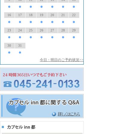
●
●
●
●
●
●
●
16
17
18
19
20
21
22
●
●
●
●
●
●
●
23
24
25
26
27
28
29
●
●
●
●
●
●
●
30
31
●
●
今日・明日のご予約状況>>