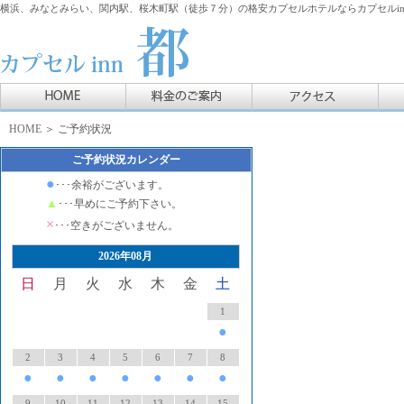
横浜、みなとみらい、関内駅、桜木町駅（徒歩７分）の格安カプセルホテルならカプセルin
HOME
＞ ご予約状況
ご予約状況カレンダー
●
･･･余裕がございます。
▲
･･･早めにご予約下さい。
×
･･･空きがございません。
2026年08月
日
月
火
水
木
金
土
1
●
2
3
4
5
6
7
8
●
●
●
●
●
●
●
9
10
11
12
13
14
15