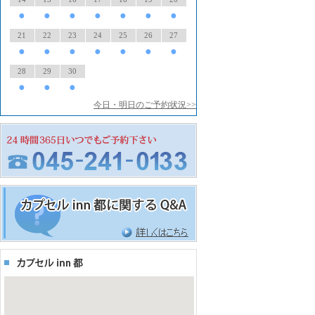
●
●
●
●
●
●
●
21
22
23
24
25
26
27
●
●
●
●
●
●
●
28
29
30
●
●
●
今日・明日のご予約状況>>