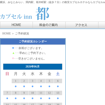
横浜、みなとみらい、関内駅、桜木町駅（徒歩７分）の格安カプセルホテルならカプセルin
HOME
＞ ご予約状況
ご予約状況カレンダー
●
･･･余裕がございます。
▲
･･･早めにご予約下さい。
×
･･･空きがございません。
2026年06月
日
月
火
水
木
金
土
1
2
3
4
5
6
●
●
●
●
●
●
7
8
9
10
11
12
13
●
●
●
●
●
●
●
14
15
16
17
18
19
20