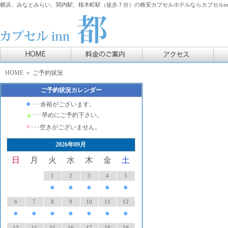
横浜、みなとみらい、関内駅、桜木町駅（徒歩７分）の格安カプセルホテルならカプセルin
HOME
＞ ご予約状況
ご予約状況カレンダー
●
･･･余裕がございます。
▲
･･･早めにご予約下さい。
×
･･･空きがございません。
2026年09月
日
月
火
水
木
金
土
1
2
3
4
5
●
●
●
●
●
6
7
8
9
10
11
12
●
●
●
●
●
●
●
13
14
15
16
17
18
19