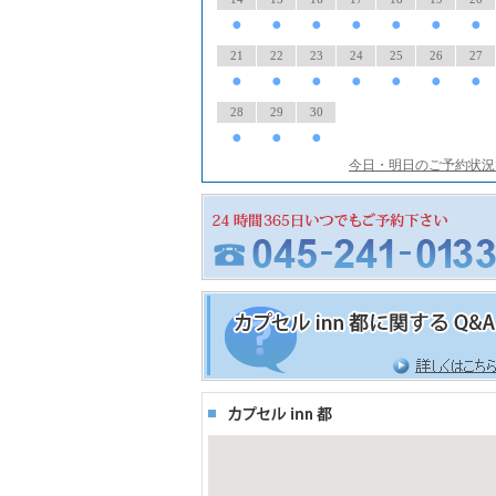
●
●
●
●
●
●
●
21
22
23
24
25
26
27
●
●
●
●
●
●
●
28
29
30
●
●
●
今日・明日のご予約状況