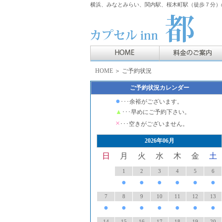
横浜、みなとみらい、関内駅、桜木町駅（徒歩７分）の
HOME
＞ ご予約状況
ご予約状況カレンダー
●
･･･余裕がございます。
▲
･･･早めにご予約下さい。
×
･･･空きがございません。
2026年06月
日
月
火
水
木
金
土
1
2
3
4
5
6
●
●
●
●
●
●
7
8
9
10
11
12
13
●
●
●
●
●
●
●
14
15
16
17
18
19
20