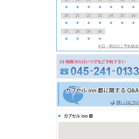
●
●
●
●
●
●
●
20
21
22
23
24
25
26
●
●
●
●
●
●
●
27
28
29
30
●
●
●
●
今日・明日のご予約状況