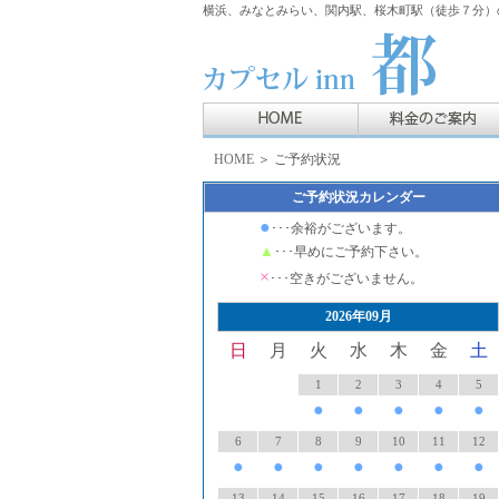
横浜、みなとみらい、関内駅、桜木町駅（徒歩７分）の
HOME
＞ ご予約状況
ご予約状況カレンダー
●
･･･余裕がございます。
▲
･･･早めにご予約下さい。
×
･･･空きがございません。
2026年09月
日
月
火
水
木
金
土
1
2
3
4
5
●
●
●
●
●
6
7
8
9
10
11
12
●
●
●
●
●
●
●
13
14
15
16
17
18
19