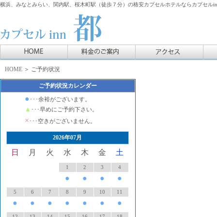
横浜、みなとみらい、関内駅、桜木町駅（徒歩７分）の格安カプセルホテルならカプセルin
HOME
＞ ご予約状況
ご予約状況カレンダー
●
･･･余裕がございます。
▲
･･･早めにご予約下さい。
×
･･･空きがございません。
2026年07月
日
月
火
水
木
金
土
1
2
3
4
●
●
●
●
5
6
7
8
9
10
11
●
●
●
●
●
●
●
12
13
14
15
16
17
18