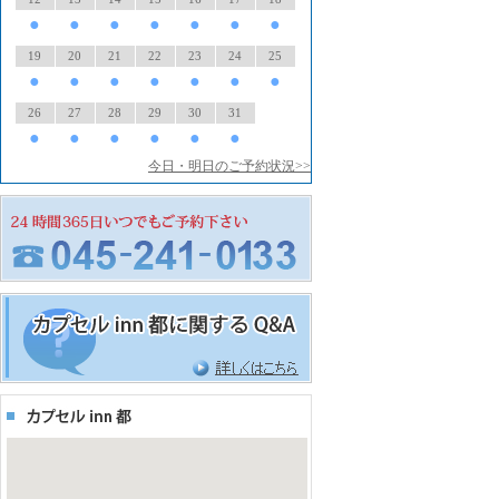
●
●
●
●
●
●
●
19
20
21
22
23
24
25
●
●
●
●
●
●
●
26
27
28
29
30
31
●
●
●
●
●
●
今日・明日のご予約状況>>