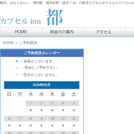
横浜、みなとみらい、関内駅、桜木町駅（徒歩７分）の格安カプセルホテルならカプセルin
HOME
＞ ご予約状況
ご予約状況カレンダー
●
･･･余裕がございます。
▲
･･･早めにご予約下さい。
×
･･･空きがございません。
2026年09月
日
月
火
水
木
金
土
1
2
3
4
5
●
●
●
●
●
6
7
8
9
10
11
12
●
●
●
●
●
●
●
13
14
15
16
17
18
19