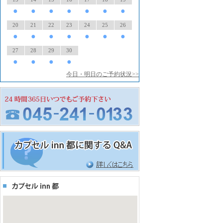
●
●
●
●
●
●
●
20
21
22
23
24
25
26
●
●
●
●
●
●
●
27
28
29
30
●
●
●
●
今日・明日のご予約状況>>