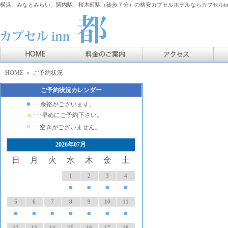
横浜、みなとみらい、関内駅、桜木町駅（徒歩７分）の格安カプセルホテルならカプセルin
HOME
＞ ご予約状況
ご予約状況カレンダー
●
･･･余裕がございます。
▲
･･･早めにご予約下さい。
×
･･･空きがございません。
2026年07月
日
月
火
水
木
金
土
1
2
3
4
●
●
●
●
5
6
7
8
9
10
11
●
●
●
●
●
●
●
12
13
14
15
16
17
18