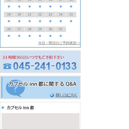
●
●
●
●
●
●
●
19
20
21
22
23
24
25
●
●
●
●
●
●
●
26
27
28
29
30
31
●
●
●
●
●
●
今日・明日のご予約状況>>