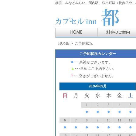
横浜、みなとみらい、関内駅、桜木町駅（徒歩７分）の
HOME
＞ ご予約状況
ご予約状況カレンダー
●
･･･余裕がございます。
▲
･･･早めにご予約下さい。
×
･･･空きがございません。
2026年09月
日
月
火
水
木
金
土
1
2
3
4
5
●
●
●
●
●
6
7
8
9
10
11
12
●
●
●
●
●
●
●
13
14
15
16
17
18
19