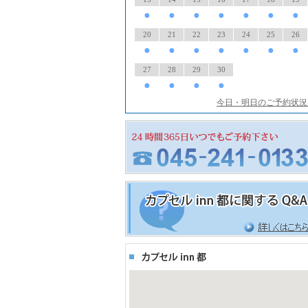
●
●
●
●
●
●
●
20
21
22
23
24
25
26
●
●
●
●
●
●
●
27
28
29
30
●
●
●
●
今日・明日のご予約状況