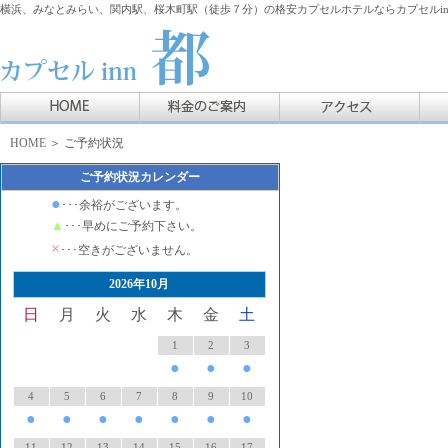
横浜、みなとみらい、関内駅、桜木町駅（徒歩７分）の格安カプセルホテルならカプセルin
HOME
＞ ご予約状況
ご予約状況カレンダー
●
･･･余裕がございます。
▲
･･･早めにご予約下さい。
×
･･･空きがございません。
2026年10月
日
月
火
水
木
金
土
1
2
3
●
●
●
4
5
6
7
8
9
10
●
●
●
●
●
●
●
11
12
13
14
15
16
17