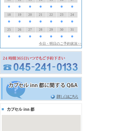
●
●
●
●
●
●
●
18
19
20
21
22
23
24
●
●
●
●
●
●
●
25
26
27
28
29
30
31
●
●
●
●
●
●
●
今日・明日のご予約状況>>