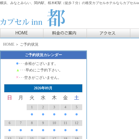
横浜、みなとみらい、関内駅、桜木町駅（徒歩７分）の格安カプセルホテルならカプセルin
HOME
＞ ご予約状況
ご予約状況カレンダー
●
･･･余裕がございます。
▲
･･･早めにご予約下さい。
×
･･･空きがございません。
2026年09月
日
月
火
水
木
金
土
1
2
3
4
5
●
●
●
●
●
6
7
8
9
10
11
12
●
●
●
●
●
●
●
13
14
15
16
17
18
19