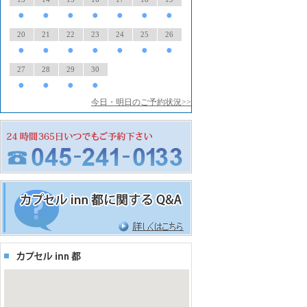
●
●
●
●
●
●
●
20
21
22
23
24
25
26
●
●
●
●
●
●
●
27
28
29
30
●
●
●
●
今日・明日のご予約状況>>