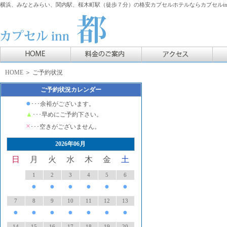
横浜、みなとみらい、関内駅、桜木町駅（徒歩７分）の格安カプセルホテルならカプセルin
HOME
＞ ご予約状況
ご予約状況カレンダー
●
･･･余裕がございます。
▲
･･･早めにご予約下さい。
×
･･･空きがございません。
2026年06月
日
月
火
水
木
金
土
1
2
3
4
5
6
●
●
●
●
●
●
7
8
9
10
11
12
13
●
●
●
●
●
●
●
14
15
16
17
18
19
20