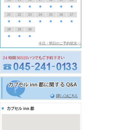
●
●
●
●
●
●
●
21
22
23
24
25
26
27
●
●
●
●
●
●
●
28
29
30
●
●
●
今日・明日のご予約状況>>