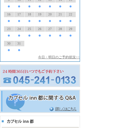
●
●
●
●
●
●
●
16
17
18
19
20
21
22
●
●
●
●
●
●
●
23
24
25
26
27
28
29
●
●
●
●
●
●
●
30
31
●
●
今日・明日のご予約状況>>