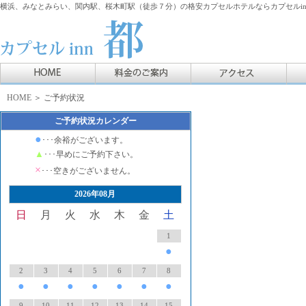
横浜、みなとみらい、関内駅、桜木町駅（徒歩７分）の格安カプセルホテルならカプセルin
HOME
＞ ご予約状況
ご予約状況カレンダー
●
･･･余裕がございます。
▲
･･･早めにご予約下さい。
×
･･･空きがございません。
2026年08月
日
月
火
水
木
金
土
1
●
2
3
4
5
6
7
8
●
●
●
●
●
●
●
9
10
11
12
13
14
15