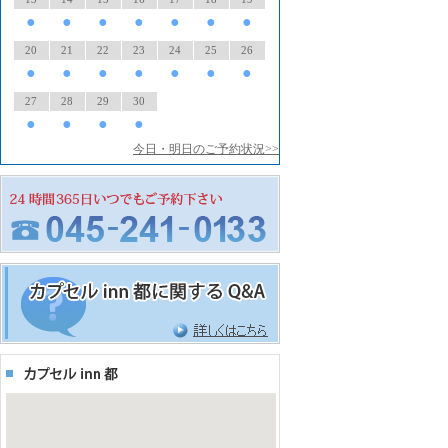
●
●
●
●
●
●
●
20
21
22
23
24
25
26
●
●
●
●
●
●
●
27
28
29
30
●
●
●
●
今日・明日のご予約状況>>