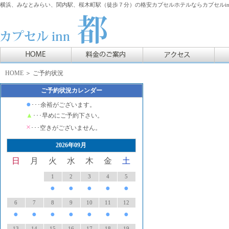
横浜、みなとみらい、関内駅、桜木町駅（徒歩７分）の格安カプセルホテルならカプセルin
HOME
＞ ご予約状況
ご予約状況カレンダー
●
･･･余裕がございます。
▲
･･･早めにご予約下さい。
×
･･･空きがございません。
2026年09月
日
月
火
水
木
金
土
1
2
3
4
5
●
●
●
●
●
6
7
8
9
10
11
12
●
●
●
●
●
●
●
13
14
15
16
17
18
19