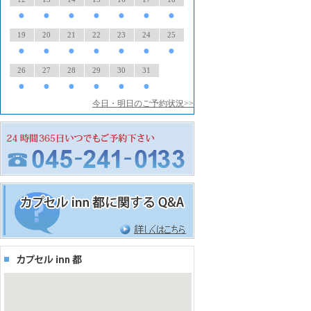
●
●
●
●
●
●
●
19
20
21
22
23
24
25
●
●
●
●
●
●
●
26
27
28
29
30
31
●
●
●
●
●
●
今日・明日のご予約状況>>