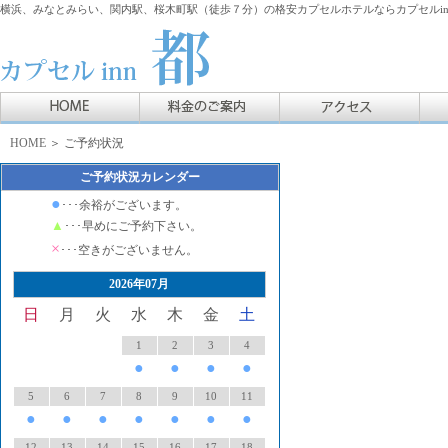
横浜、みなとみらい、関内駅、桜木町駅（徒歩７分）の格安カプセルホテルならカプセルin
HOME
＞ ご予約状況
ご予約状況カレンダー
●
･･･余裕がございます。
▲
･･･早めにご予約下さい。
×
･･･空きがございません。
2026年07月
日
月
火
水
木
金
土
1
2
3
4
●
●
●
●
5
6
7
8
9
10
11
●
●
●
●
●
●
●
12
13
14
15
16
17
18