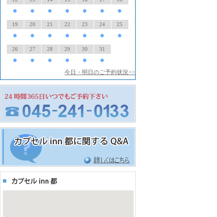
●
●
●
●
●
●
●
19
20
21
22
23
24
25
●
●
●
●
●
●
●
26
27
28
29
30
31
●
●
●
●
●
●
今日・明日のご予約状況>>