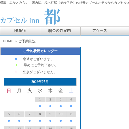
横浜、みなとみらい、関内駅、桜木町駅（徒歩７分）の格安カプセルホテルならカプセルin
HOME
＞ ご予約状況
ご予約状況カレンダー
●
･･･余裕がございます。
▲
･･･早めにご予約下さい。
×
･･･空きがございません。
2026年07月
日
月
火
水
木
金
土
1
2
3
4
●
●
●
●
5
6
7
8
9
10
11
●
●
●
●
●
●
●
12
13
14
15
16
17
18