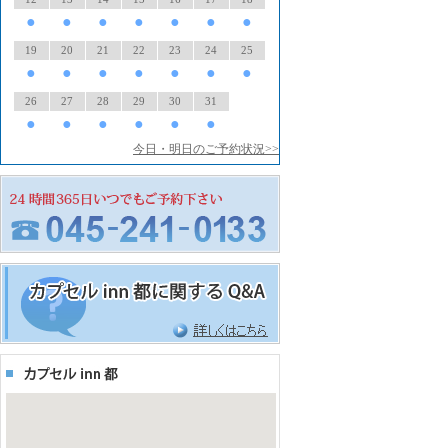
●
●
●
●
●
●
●
19
20
21
22
23
24
25
●
●
●
●
●
●
●
26
27
28
29
30
31
●
●
●
●
●
●
今日・明日のご予約状況>>