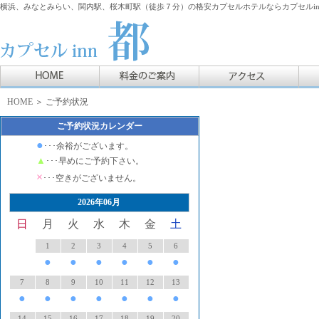
横浜、みなとみらい、関内駅、桜木町駅（徒歩７分）の格安カプセルホテルならカプセルin
HOME
＞ ご予約状況
ご予約状況カレンダー
●
･･･余裕がございます。
▲
･･･早めにご予約下さい。
×
･･･空きがございません。
2026年06月
日
月
火
水
木
金
土
1
2
3
4
5
6
●
●
●
●
●
●
7
8
9
10
11
12
13
●
●
●
●
●
●
●
14
15
16
17
18
19
20