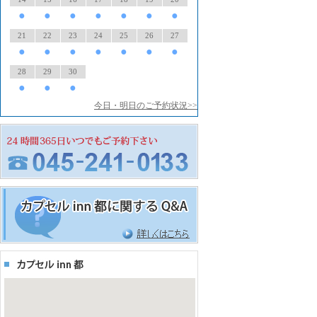
●
●
●
●
●
●
●
21
22
23
24
25
26
27
●
●
●
●
●
●
●
28
29
30
●
●
●
今日・明日のご予約状況>>