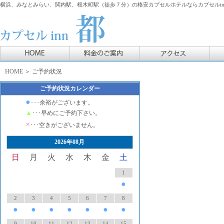
横浜、みなとみらい、関内駅、桜木町駅（徒歩７分）の格安カプセルホテルならカプセルin
HOME
＞ ご予約状況
ご予約状況カレンダー
●
･･･余裕がございます。
▲
･･･早めにご予約下さい。
×
･･･空きがございません。
2026年08月
日
月
火
水
木
金
土
1
●
2
3
4
5
6
7
8
●
●
●
●
●
●
●
9
10
11
12
13
14
15