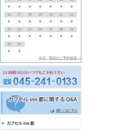
●
●
●
●
●
●
●
16
17
18
19
20
21
22
●
●
●
●
●
●
●
23
24
25
26
27
28
29
●
●
●
●
●
●
●
30
31
●
●
今日・明日のご予約状況>>