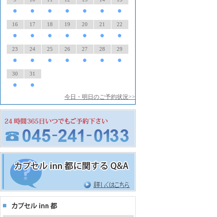
●
●
●
●
●
●
●
16
17
18
19
20
21
22
●
●
●
●
●
●
●
23
24
25
26
27
28
29
●
●
●
●
●
●
●
30
31
●
●
今日・明日のご予約状況>>