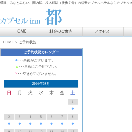
横浜、みなとみらい、関内駅、桜木町駅（徒歩７分）の格安カプセルホテルならカプセルin
HOME
＞ ご予約状況
ご予約状況カレンダー
●
･･･余裕がございます。
▲
･･･早めにご予約下さい。
×
･･･空きがございません。
2026年08月
日
月
火
水
木
金
土
1
●
2
3
4
5
6
7
8
●
●
●
●
●
●
●
9
10
11
12
13
14
15