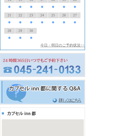
●
●
●
●
●
●
●
21
22
23
24
25
26
27
●
●
●
●
●
●
●
28
29
30
●
●
●
今日・明日のご予約状況>>