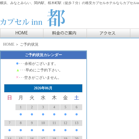
横浜、みなとみらい、関内駅、桜木町駅（徒歩７分）の格安カプセルホテルならカプセルin
HOME
＞ ご予約状況
ご予約状況カレンダー
●
･･･余裕がございます。
▲
･･･早めにご予約下さい。
×
･･･空きがございません。
2026年06月
日
月
火
水
木
金
土
1
2
3
4
5
6
●
●
●
●
●
●
7
8
9
10
11
12
13
●
●
●
●
●
●
●
14
15
16
17
18
19
20