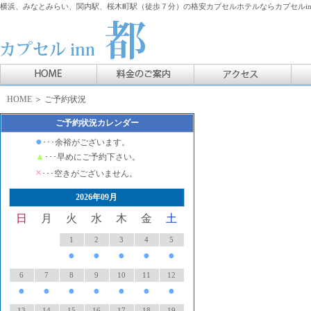
横浜、みなとみらい、関内駅、桜木町駅（徒歩７分）の格安カプセルホテルならカプセルin
HOME
＞ ご予約状況
ご予約状況カレンダー
●
･･･余裕がございます。
▲
･･･早めにご予約下さい。
×
･･･空きがございません。
2026年09月
日
月
火
水
木
金
土
1
2
3
4
5
●
●
●
●
●
6
7
8
9
10
11
12
●
●
●
●
●
●
●
13
14
15
16
17
18
19