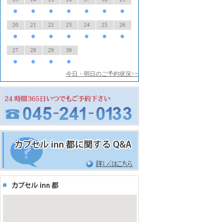
●
●
●
●
●
●
●
20
21
22
23
24
25
26
●
●
●
●
●
●
●
27
28
29
30
●
●
●
●
今日・明日のご予約状況>>