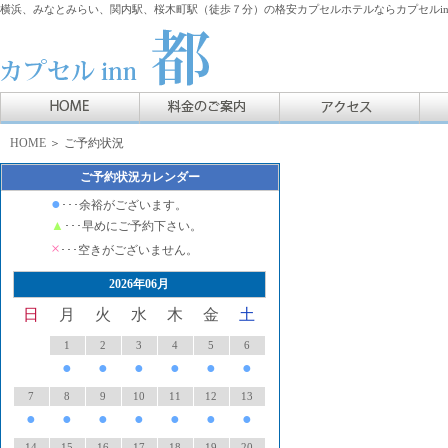
横浜、みなとみらい、関内駅、桜木町駅（徒歩７分）の格安カプセルホテルならカプセルin
HOME
＞ ご予約状況
ご予約状況カレンダー
●
･･･余裕がございます。
▲
･･･早めにご予約下さい。
×
･･･空きがございません。
2026年06月
日
月
火
水
木
金
土
1
2
3
4
5
6
●
●
●
●
●
●
7
8
9
10
11
12
13
●
●
●
●
●
●
●
14
15
16
17
18
19
20