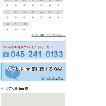
●
●
●
●
●
●
●
21
22
23
24
25
26
27
●
●
●
●
●
●
●
28
29
30
●
●
●
今日・明日のご予約状況>>