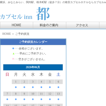
横浜、みなとみらい、関内駅、桜木町駅（徒歩７分）の格安カプセルホテルならカプセルin
HOME
＞ ご予約状況
ご予約状況カレンダー
●
･･･余裕がございます。
▲
･･･早めにご予約下さい。
×
･･･空きがございません。
2026年06月
日
月
火
水
木
金
土
1
2
3
4
5
6
●
●
●
●
●
●
7
8
9
10
11
12
13
●
●
●
●
●
●
●
14
15
16
17
18
19
20