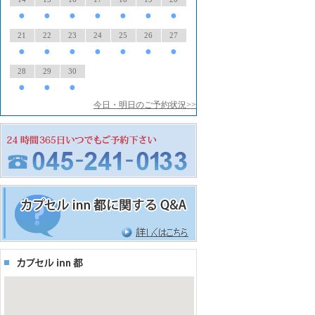
●
●
●
●
●
●
●
21
22
23
24
25
26
27
●
●
●
●
●
●
●
28
29
30
●
●
●
今日・明日のご予約状況>>