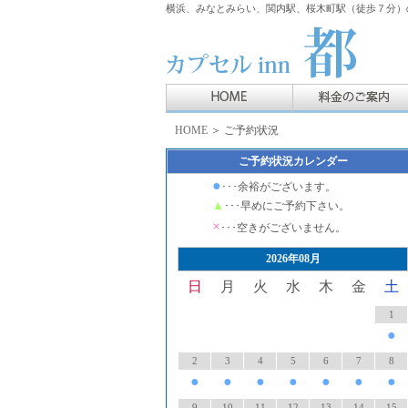
横浜、みなとみらい、関内駅、桜木町駅（徒歩７分）の
HOME
＞ ご予約状況
ご予約状況カレンダー
●
･･･余裕がございます。
▲
･･･早めにご予約下さい。
×
･･･空きがございません。
2026年08月
日
月
火
水
木
金
土
1
●
2
3
4
5
6
7
8
●
●
●
●
●
●
●
9
10
11
12
13
14
15