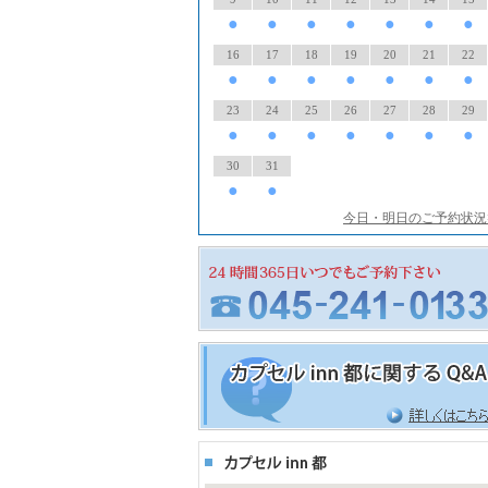
●
●
●
●
●
●
●
16
17
18
19
20
21
22
●
●
●
●
●
●
●
23
24
25
26
27
28
29
●
●
●
●
●
●
●
30
31
●
●
今日・明日のご予約状況