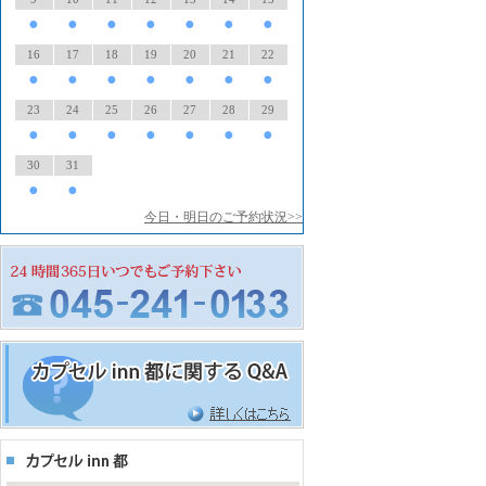
●
●
●
●
●
●
●
16
17
18
19
20
21
22
●
●
●
●
●
●
●
23
24
25
26
27
28
29
●
●
●
●
●
●
●
30
31
●
●
今日・明日のご予約状況>>