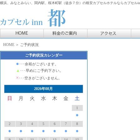
横浜、みなとみらい、関内駅、桜木町駅（徒歩７分）の格安カプセルホテルならカプセルin
HOME
＞ ご予約状況
ご予約状況カレンダー
●
･･･余裕がございます。
▲
･･･早めにご予約下さい。
×
･･･空きがございません。
2026年08月
日
月
火
水
木
金
土
1
●
2
3
4
5
6
7
8
●
●
●
●
●
●
●
9
10
11
12
13
14
15