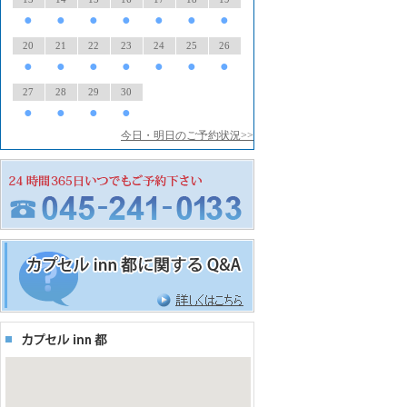
●
●
●
●
●
●
●
20
21
22
23
24
25
26
●
●
●
●
●
●
●
27
28
29
30
●
●
●
●
今日・明日のご予約状況>>