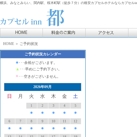
横浜、みなとみらい、関内駅、桜木町駅（徒歩７分）の格安カプセルホテルならカプセルin
HOME
＞ ご予約状況
ご予約状況カレンダー
●
･･･余裕がございます。
▲
･･･早めにご予約下さい。
×
･･･空きがございません。
2026年09月
日
月
火
水
木
金
土
1
2
3
4
5
●
●
●
●
●
6
7
8
9
10
11
12
●
●
●
●
●
●
●
13
14
15
16
17
18
19