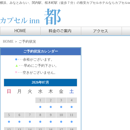
横浜、みなとみらい、関内駅、桜木町駅（徒歩７分）の格安カプセルホテルならカプセルin
HOME
＞ ご予約状況
ご予約状況カレンダー
●
･･･余裕がございます。
▲
･･･早めにご予約下さい。
×
･･･空きがございません。
2026年07月
日
月
火
水
木
金
土
1
2
3
4
●
●
●
●
5
6
7
8
9
10
11
●
●
●
●
●
●
●
12
13
14
15
16
17
18