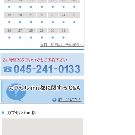
●
●
●
●
●
●
●
19
20
21
22
23
24
25
●
●
●
●
●
●
●
26
27
28
29
30
31
●
●
●
●
●
●
今日・明日のご予約状況>>