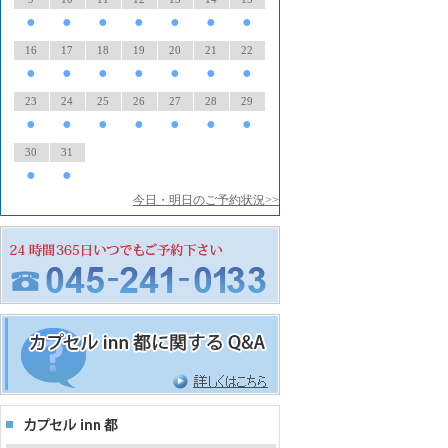
●
●
●
●
●
●
●
16
17
18
19
20
21
22
●
●
●
●
●
●
●
23
24
25
26
27
28
29
●
●
●
●
●
●
●
30
31
●
●
今日・明日のご予約状況>>