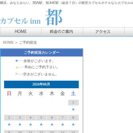
横浜、みなとみらい、関内駅、桜木町駅（徒歩７分）の格安カプセルホテルならカプセルin
HOME
＞ ご予約状況
ご予約状況カレンダー
●
･･･余裕がございます。
▲
･･･早めにご予約下さい。
×
･･･空きがございません。
2026年08月
日
月
火
水
木
金
土
1
●
2
3
4
5
6
7
8
●
●
●
●
●
●
●
9
10
11
12
13
14
15