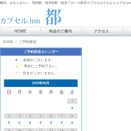
横浜、みなとみらい、関内駅、桜木町駅（徒歩７分）の格安カプセルホテルならカプセルin
HOME
＞ ご予約状況
ご予約状況カレンダー
●
･･･余裕がございます。
▲
･･･早めにご予約下さい。
×
･･･空きがございません。
2026年08月
日
月
火
水
木
金
土
1
●
2
3
4
5
6
7
8
●
●
●
●
●
●
●
9
10
11
12
13
14
15