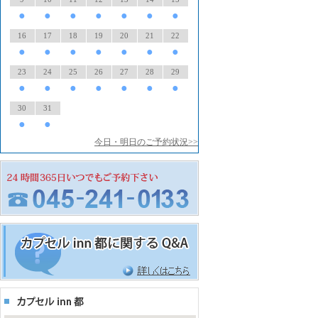
●
●
●
●
●
●
●
16
17
18
19
20
21
22
●
●
●
●
●
●
●
23
24
25
26
27
28
29
●
●
●
●
●
●
●
30
31
●
●
今日・明日のご予約状況>>