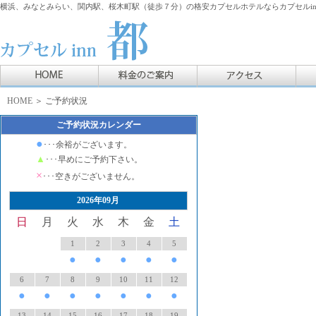
横浜、みなとみらい、関内駅、桜木町駅（徒歩７分）の格安カプセルホテルならカプセルin
HOME
＞ ご予約状況
ご予約状況カレンダー
●
･･･余裕がございます。
▲
･･･早めにご予約下さい。
×
･･･空きがございません。
2026年09月
日
月
火
水
木
金
土
1
2
3
4
5
●
●
●
●
●
6
7
8
9
10
11
12
●
●
●
●
●
●
●
13
14
15
16
17
18
19