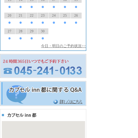
●
●
●
●
●
●
●
20
21
22
23
24
25
26
●
●
●
●
●
●
●
27
28
29
30
●
●
●
●
今日・明日のご予約状況>>