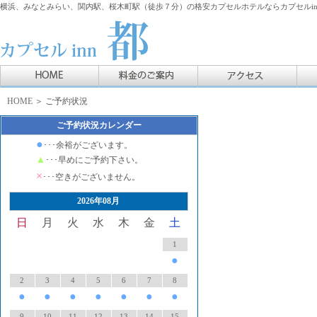
横浜、みなとみらい、関内駅、桜木町駅（徒歩７分）の格安カプセルホテルならカプセルin
HOME
＞ ご予約状況
ご予約状況カレンダー
●
･･･余裕がございます。
▲
･･･早めにご予約下さい。
×
･･･空きがございません。
2026年08月
日
月
火
水
木
金
土
1
●
2
3
4
5
6
7
8
●
●
●
●
●
●
●
9
10
11
12
13
14
15