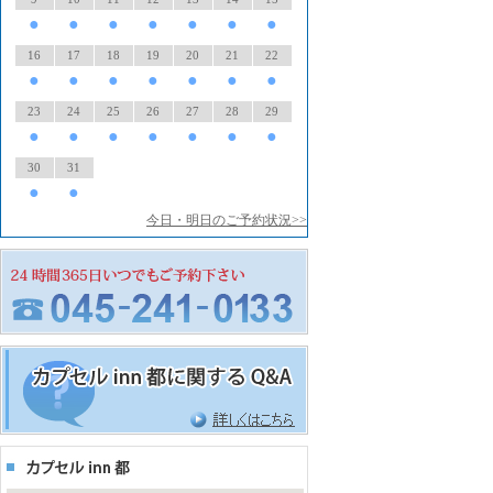
●
●
●
●
●
●
●
16
17
18
19
20
21
22
●
●
●
●
●
●
●
23
24
25
26
27
28
29
●
●
●
●
●
●
●
30
31
●
●
今日・明日のご予約状況>>