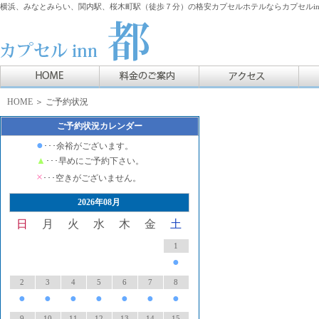
横浜、みなとみらい、関内駅、桜木町駅（徒歩７分）の格安カプセルホテルならカプセルin
HOME
＞ ご予約状況
ご予約状況カレンダー
●
･･･余裕がございます。
▲
･･･早めにご予約下さい。
×
･･･空きがございません。
2026年08月
日
月
火
水
木
金
土
1
●
2
3
4
5
6
7
8
●
●
●
●
●
●
●
9
10
11
12
13
14
15