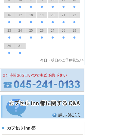
●
●
●
●
●
●
●
16
17
18
19
20
21
22
●
●
●
●
●
●
●
23
24
25
26
27
28
29
●
●
●
●
●
●
●
30
31
●
●
今日・明日のご予約状況>>