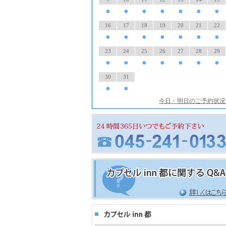
●
●
●
●
●
●
●
16
17
18
19
20
21
22
●
●
●
●
●
●
●
23
24
25
26
27
28
29
●
●
●
●
●
●
●
30
31
●
●
今日・明日のご予約状況