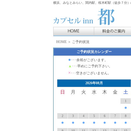
横浜、みなとみらい、関内駅、桜木町駅（徒歩７分）の
HOME
＞ ご予約状況
ご予約状況カレンダー
●
･･･余裕がございます。
▲
･･･早めにご予約下さい。
×
･･･空きがございません。
2026年08月
日
月
火
水
木
金
土
1
●
2
3
4
5
6
7
8
●
●
●
●
●
●
●
9
10
11
12
13
14
15