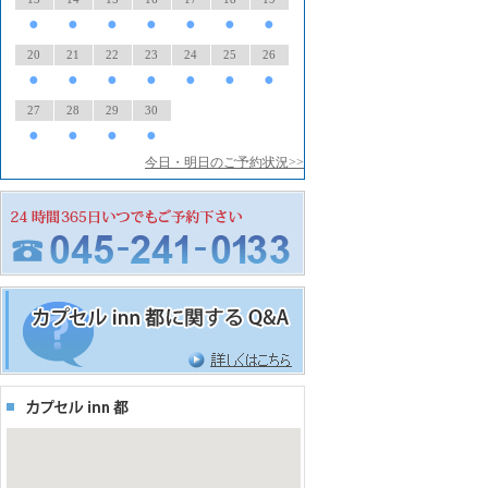
●
●
●
●
●
●
●
20
21
22
23
24
25
26
●
●
●
●
●
●
●
27
28
29
30
●
●
●
●
今日・明日のご予約状況>>