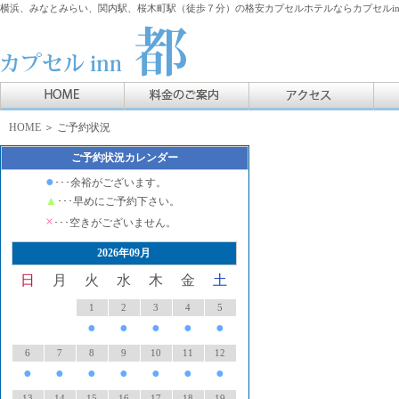
横浜、みなとみらい、関内駅、桜木町駅（徒歩７分）の格安カプセルホテルならカプセルin
HOME
＞ ご予約状況
ご予約状況カレンダー
●
･･･余裕がございます。
▲
･･･早めにご予約下さい。
×
･･･空きがございません。
2026年09月
日
月
火
水
木
金
土
1
2
3
4
5
●
●
●
●
●
6
7
8
9
10
11
12
●
●
●
●
●
●
●
13
14
15
16
17
18
19