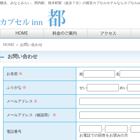
横浜、みなとみらい、関内駅、桜木町駅（徒歩７分）の格安カプセルホテルならカプセルin
HOME
＞ お問い合わせ
お問い合わせ
お名前
※
姓
名
ふりがな
※
せい
めい
メールアドレス
※
メールアドレス（確認用）
※
-
-
電話番号
お電話での回答をお望みの方