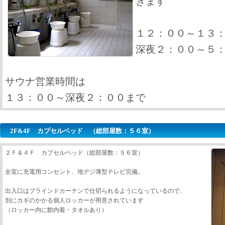
きます
１２：００～１３
深夜２：００～５
サウナ営業時間は
１３：００～深夜２：００まで
2F&4F カプセルベッド （総部屋数：５６室）
２Ｆ＆４Ｆ カプセルベッド（総部屋数：５６室）
全室に充電用コンセント、地デジ薄型テレビ完備。
出入口はブラインドカーテンで仕切られるようになっているので、
別にカギのかかる個人ロッカーが用意されています
（ロッカー内に館内着・タオルあり）