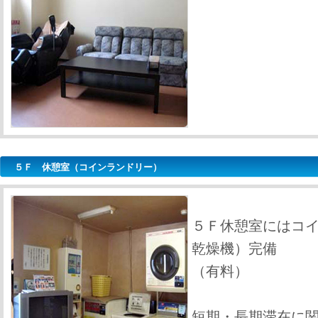
５Ｆ 休憩室（コインランドリー）
５Ｆ休憩室にはコ
乾燥機）完備
（有料）
短期・長期滞在に