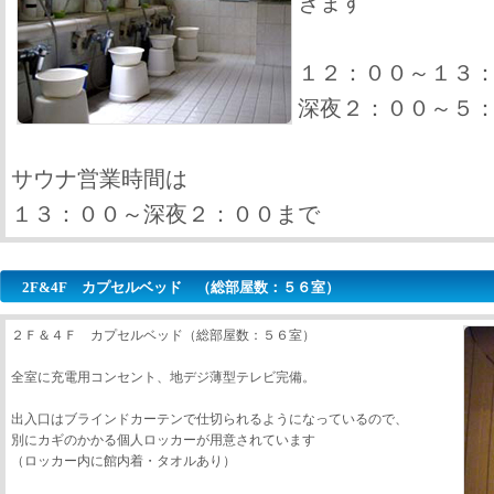
きます
１２：００～１３
深夜２：００～５
サウナ営業時間は
１３：００～深夜２：００まで
2F&4F カプセルベッド （総部屋数：５６室）
２Ｆ＆４Ｆ カプセルベッド（総部屋数：５６室）
全室に充電用コンセント、地デジ薄型テレビ完備。
出入口はブラインドカーテンで仕切られるようになっているので、
別にカギのかかる個人ロッカーが用意されています
（ロッカー内に館内着・タオルあり）