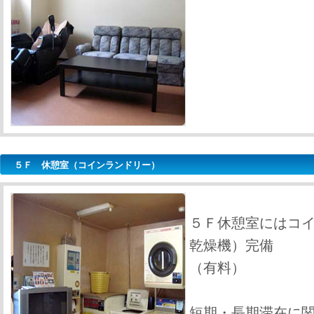
５Ｆ 休憩室（コインランドリー）
５Ｆ休憩室にはコ
乾燥機）完備
（有料）
短期・長期滞在に